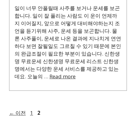
일이 너무 안풀릴때 사주를 보거나 운세를 보곤
합니다. 일이 잘 풀리는 사람도 이 운이 언제까
지 이어질지, 앞으로 어떻게 대비해야하는지 조
언을 듣기위해 사주, 운세 등을 보곤합니다. 물
론 사주풀이, 운세로 나온 결과에 지나치게 연연
하다 보면 잘될일도 그르칠 수 있기 때문에 본인
의 완급조절이 필요한 부분이 있습니다. 신한생
명 무료운세 신한생명 무료운세 리스트 신한생
명에서는 다양한 운세 서비스를 제공하고 있는
데요. 오늘의 …
Read more
페
페
←
이전
1
2
이
이
지
지