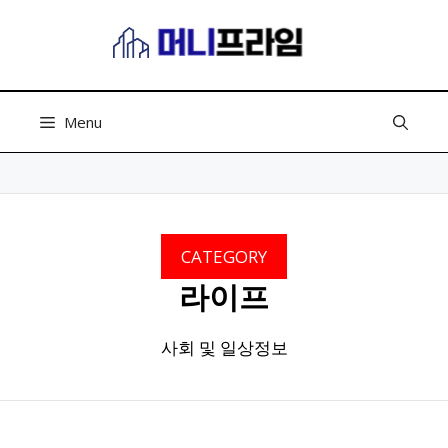
컨
텐
츠
로
건
Menu
너
뛰
기
CATEGORY
라이프
사회 및 일상정보