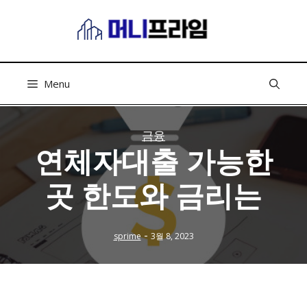
컨
텐
츠
로
건
Menu
너
뛰
기
금융
연체자대출 가능한
곳 한도와 금리는
-
sprime
3월 8, 2023