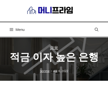
컨
텐
츠
로
건
Menu
너
뛰
기
금융
적금 이자 높은 은행
-
sprime
4월 6, 2022