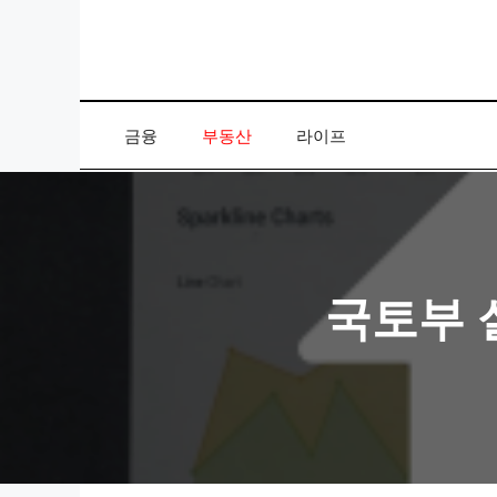
컨
텐
츠
로
건
금융
부동산
라이프
너
뛰
기
국토부 