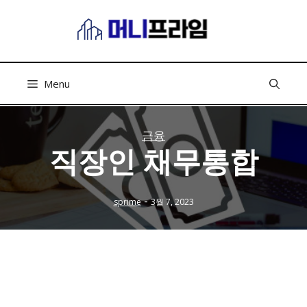
컨
텐
츠
로
건
Menu
너
뛰
기
금융
직장인 채무통합
-
sprime
3월 7, 2023