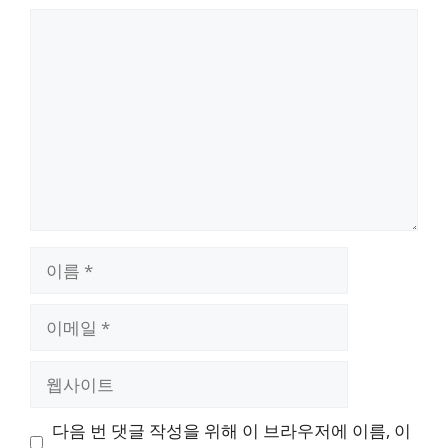
댓
글
이
름
이
메
일
웹
사
이
다음 번 댓글 작성을 위해 이 브라우저에 이름, 이
트