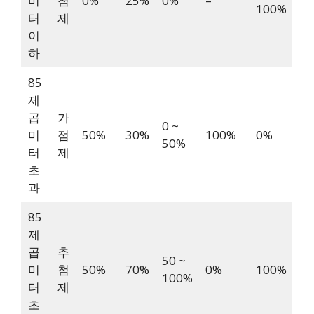
미
첨
0%
25%
0%
–
100%
터
제
이
하
85
제
곱
가
0 ~
미
점
50%
30%
100%
0%
50%
터
제
초
과
85
제
곱
추
50 ~
미
첨
50%
70%
0%
100%
100%
터
제
초