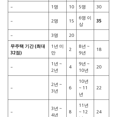
–
1명
10
5명
30
6명 이
–
2명
15
35
상
–
3명
20
무주택 기간 (최대
1년 미
8년 ~
2
18
32점)
만
9년
1년 ~
9년 ~
–
4
20
2년
10년
10년
2년 ~
–
6
~ 11
22
3년
년
11년
3년 ~
–
8
~ 12
24
4년