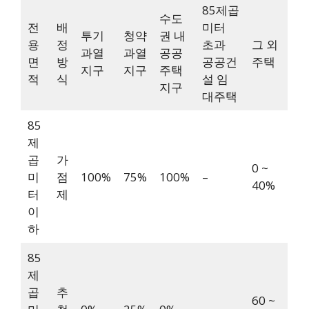
85제곱
수도
전
배
미터
투기
청약
권 내
용
정
초과
그 외
과열
과열
공공
면
방
공공건
주택
지구
지구
주택
적
식
설 임
지구
대주택
85
제
곱
가
0 ~
미
점
100%
75%
100%
–
40%
터
제
이
하
85
제
곱
추
60 ~