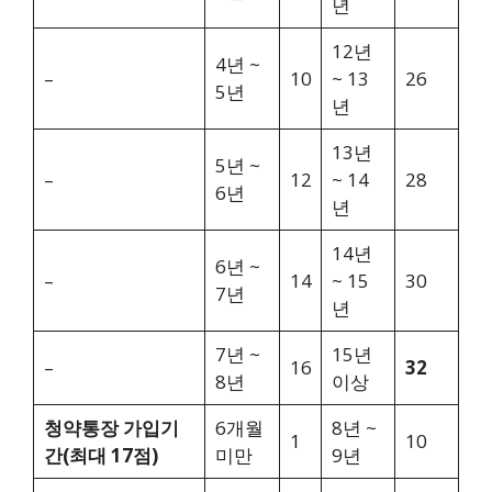
년
12년
4년 ~
–
10
~ 13
26
5년
년
13년
5년 ~
–
12
~ 14
28
6년
년
14년
6년 ~
–
14
~ 15
30
7년
년
7년 ~
15년
–
16
32
8년
이상
청약통장 가입기
6개월
8년 ~
1
10
간(최대 17점)
미만
9년