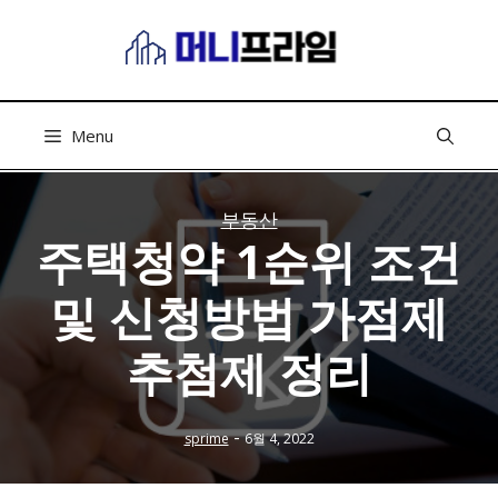
컨
텐
츠
로
건
Menu
너
뛰
기
부동산
주택청약 1순위 조건
및 신청방법 가점제
추첨제 정리
-
sprime
6월 4, 2022