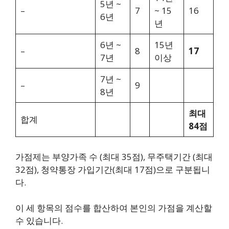
5년 ~
–
7
~ 15
16
6년
년
6년 ~
15년
–
8
17
7년
이상
7년 ~
–
9
8년
최대
합계
84점
가점제는 부양가족 수 (최대 35점), 무주택기간 (최대
32점), 청약통장 가입기간(최대 17점)으로 구분됩니
다.
이 세 항목의 점수를 합산하여 본인의 가점을 계산할
수 있습니다.