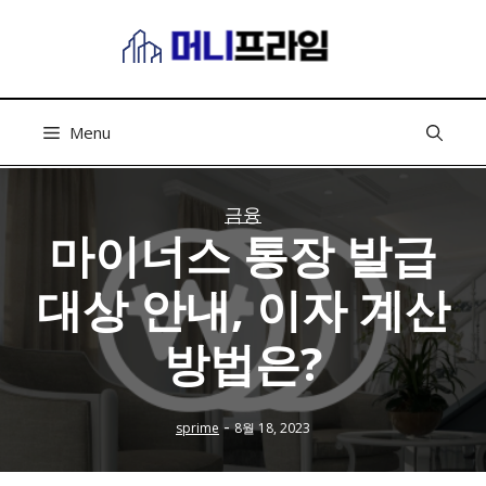
컨
텐
츠
로
건
Menu
너
뛰
기
금융
마이너스 통장 발급
대상 안내, 이자 계산
방법은?
-
sprime
8월 18, 2023